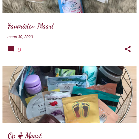
s
Favorieten Maart
maart 30, 2020
9
Op # Maart