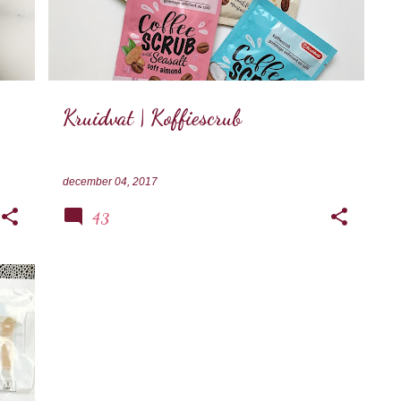
Kruidvat | Koffiescrub
december 04, 2017
43