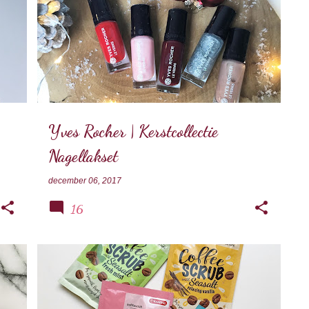
NAGELS
YVES ROCHER
Yves Rocher | Kerstcollectie
Nagellakset
december 06, 2017
16
KRUIDVAT