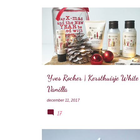
YVES ROCHER
Yves Rocher | Kersthuisje White
Vanilla
december 11, 2017
17