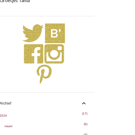
Groetjes Tania
Archief
17
2024
6
maart
4