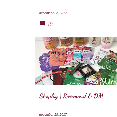
december 22, 2017
19
BALEA
KNEIPP
KOCOSTAR
NYX
SHOPLO
TREACLE MOON
Shoplog | Roermond & DM
december 18, 2017