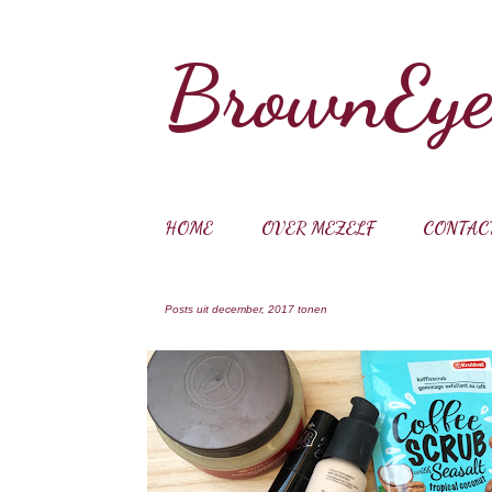
BrownEye
HOME
OVER MEZELF
CONTAC
Posts uit december, 2017 tonen
P
FAVORIETEN
KAT VON D
KRUIDVAT
o
THE ORDINARY
YVES ROCHER
s
t