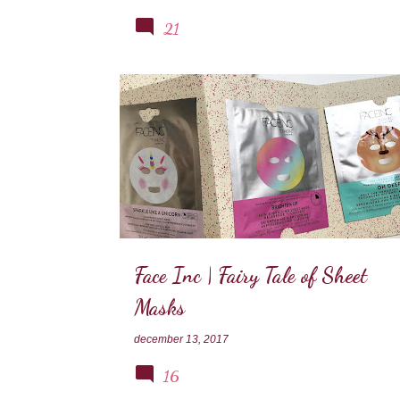
21
FACEINC
MASKER
Face Inc | Fairy Tale of Sheet
Masks
december 13, 2017
16