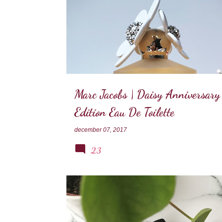
MARC JACOBS
PARFUM
Marc Jacobs | Daisy Anniversary
Edition Eau De Toilette
december 07, 2017
23
THE ORDINARY