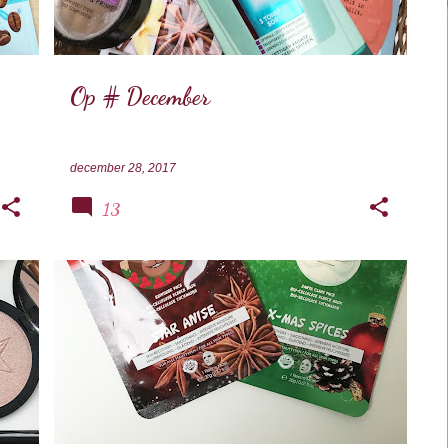
Op # December
december 28, 2017
13
+
3
FACE LOVE
MASKER