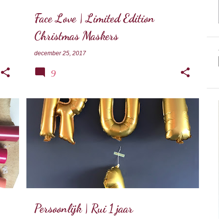
Face Love | Limited Edition
Christmas Maskers
december 25, 2017
9
PERSOONLIJK
Persoonlijk | Rui 1 jaar