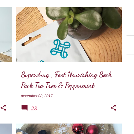
MASKER
SUPERDRUG
Superdrug | Foot Nourishing Sock
Pack Tea Tree & Peppermint
december 08, 2017
28