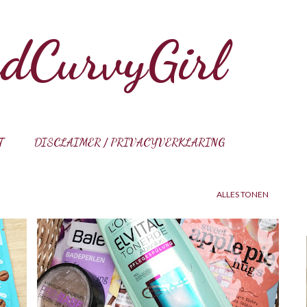
Doorgaan naar hoofdcontent
dCurvyGirl
T
DISCLAIMER / PRIVACYVERKLARING
ALLES TONEN
BALEA
BIODERMA
COMFORT ZONE
+
6
+