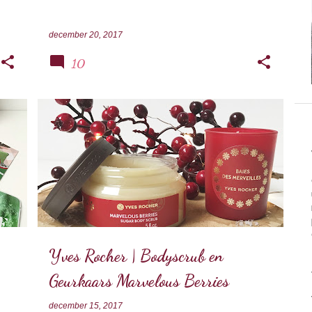
december 20, 2017
10
G
YVES ROCHER
+
Yves Rocher | Bodyscrub en
Geurkaars Marvelous Berries
december 15, 2017