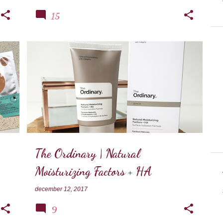
15
THE ORDINARY
The Ordinary | Natural
Moisturizing Factors + HA
december 12, 2017
9