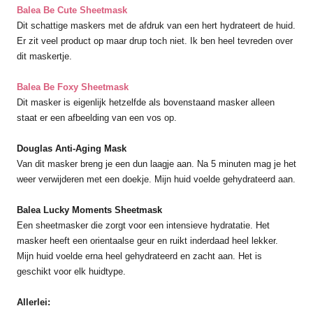
Balea Be Cute Sheetmask
Dit schattige maskers met de afdruk van een hert hydrateert de huid.
Er zit veel product op maar drup toch niet. Ik ben heel tevreden over
dit maskertje.
Balea Be Foxy Sheetmask
Dit masker is eigenlijk hetzelfde als bovenstaand masker alleen
staat er een afbeelding van een vos op.
Douglas Anti-Aging Mask
Van dit masker breng je een dun laagje aan. Na 5 minuten mag je het
weer verwijderen met een doekje. Mijn huid voelde gehydrateerd aan.
Balea Lucky Moments Sheetmask
Een sheetmasker die zorgt voor een intensieve hydratatie. Het
masker heeft een orientaalse geur en ruikt inderdaad heel lekker.
Mijn huid voelde erna heel gehydrateerd en zacht aan. Het is
geschikt voor elk huidtype.
Allerlei: