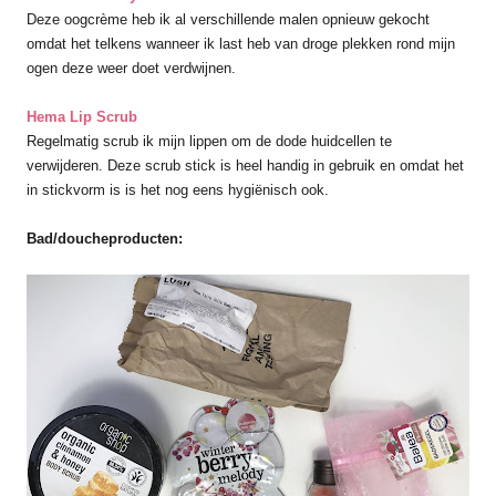
Deze oogcrème heb ik al verschillende malen opnieuw gekocht
omdat het telkens wanneer ik last heb van droge plekken rond mijn
ogen deze weer doet verdwijnen.
Hema Lip Scrub
Regelmatig scrub ik mijn lippen om de dode huidcellen te
verwijderen. Deze scrub stick is heel handig in gebruik en omdat het
in stickvorm is is het nog eens hygiënisch ook.
Bad/doucheproducten: