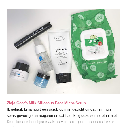
Ziaja Goat’s Milk Siliceous Face Micro-Scrub
Ik gebruik bijna nooit een scrub op mijn gezicht omdat mijn huis
soms gevoelig kan reageren en dat had ik bij deze scrub totaal niet.
De milde scrubdeeltjes maakten mijn huid goed schoon en lekker