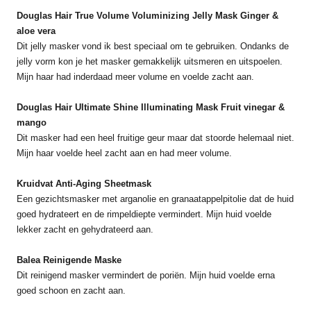
Douglas Hair True Volume Voluminizing Jelly Mask Ginger &
aloe vera
Dit jelly masker vond ik best speciaal om te gebruiken. Ondanks de
jelly vorm kon je het masker gemakkelijk uitsmeren en uitspoelen.
Mijn haar had inderdaad meer volume en voelde zacht aan.
Douglas Hair Ultimate Shine Illuminating Mask Fruit vinegar &
mango
Dit masker had een heel fruitige geur maar dat stoorde helemaal niet.
Mijn haar voelde heel zacht aan en had meer volume.
Kruidvat Anti-Aging Sheetmask
Een gezichtsmasker met arganolie en granaatappelpitolie dat de huid
goed hydrateert en de rimpeldiepte vermindert. Mijn huid voelde
lekker zacht en gehydrateerd aan.
Balea Reinigende Maske
Dit reinigend masker vermindert de poriën. Mijn huid voelde erna
goed schoon en zacht aan.