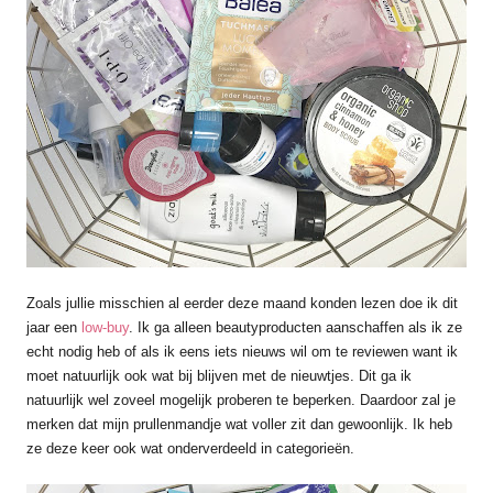
Zoals jullie misschien al eerder deze maand konden lezen doe ik dit
jaar een
low-buy
. Ik ga alleen beautyproducten aanschaffen als ik ze
echt nodig heb of als ik eens iets nieuws wil om te reviewen want ik
moet natuurlijk ook wat bij blijven met de nieuwtjes. Dit ga ik
natuurlijk wel zoveel mogelijk proberen te beperken. Daardoor zal je
merken dat mijn prullenmandje wat voller zit dan gewoonlijk. Ik heb
ze deze keer ook wat onderverdeeld in categorieën.