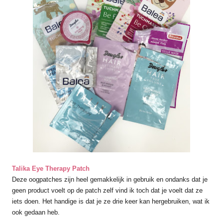
Talika Eye Therapy Patch
Deze oogpatches zijn heel gemakkelijk in gebruik en ondanks dat je
geen product voelt op de patch zelf vind ik toch dat je voelt dat ze
iets doen. Het handige is dat je ze drie keer kan hergebruiken, wat ik
ook gedaan heb.