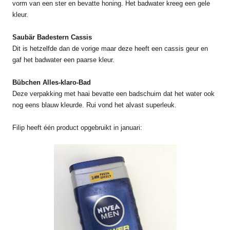
vorm van een ster en bevatte honing. Het badwater kreeg een gele
kleur.
Saubär Badestern Cassis
Dit is hetzelfde dan de vorige maar deze heeft een cassis geur en
gaf het badwater een paarse kleur.
Bübchen Alles-klaro-Bad
Deze verpakking met haai bevatte een badschuim dat het water ook
nog eens blauw kleurde. Rui vond het alvast superleuk.
Filip heeft één product opgebruikt in januari: