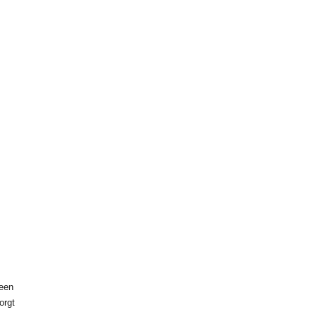
 een
orgt