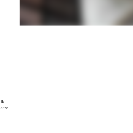
 ik
at ze