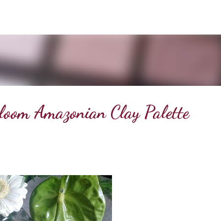
Doorgaan naar hoofdcontent
Bloom Amazonian Clay Palette