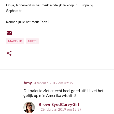
Oh ja, binnenkort is het merk eindelijk te koop in Europa bij
Sephora.fr.
Kennen jullie het merk Tarte?
MAKE-UP
TARTE
Amy
4 februari 2019 om 09:35
R
Dit palette ziet er echt heel goed uit! Ik zet het
e
gelijk op m'n Amerika wishlist!
a
BrownEyedCurvyGirl
c
26 februari 2019 om 18:39