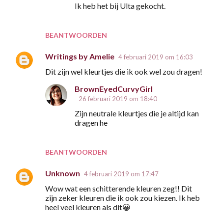
t
Ik heb het bij Ulta gekocht.
i
e
BEANTWOORDEN
s
Writings by Amelie
4 februari 2019 om 16:03
Dit zijn wel kleurtjes die ik ook wel zou dragen!
BrownEyedCurvyGirl
26 februari 2019 om 18:40
Zijn neutrale kleurtjes die je altijd kan
dragen he
BEANTWOORDEN
Unknown
4 februari 2019 om 17:47
Wow wat een schitterende kleuren zeg!! Dit
zijn zeker kleuren die ik ook zou kiezen. Ik heb
heel veel kleuren als dit😀