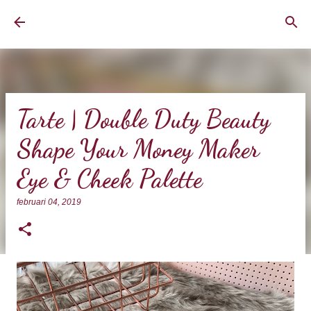
Doorgaan naar hoofdcontent
BrownEyedCurvyGirl
Tarte | Double Duty Beauty
Shape Your Money Maker
Eye & Cheek Palette
februari 04, 2019