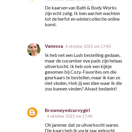
i
De kaarsen van Bath & Body Works
e
zijn echt zalig. Ik ben aan het wachten
s
tot de herfst en wintercollectie online
komt.
Vanessa
6 oktober 2021 om 17:40
Ik heb net een Lush bestelling gedaan,
maar de cucumber eye pads zijn helaas
uitverkocht. Ik heb ook een kijkje
genomen bij Cozy-Favorites om die
geurkaars te bestellen, maar ik kan ze
niet vinden. Heb jij een idee waar ik die
zou kunnen vinden? Alvast bedankt!
Browneyedcurvygirl
6 oktober 2021 om 17:46
Oh jammer dat ze uitverkocht waren.
Die kaars heb ik vorig jaar gekocht