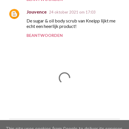
Jouvence
24 oktober 2021 om 17:03
De sugar & oil body scrub van Kneipp lijkt me
echt een heerlijk product!
BEANTWOORDEN
E
This site uses cookies from Google to deliver its services