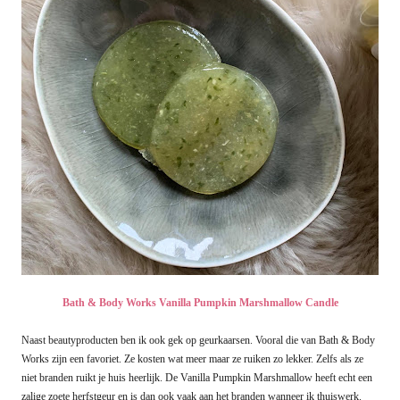
Bath & Body Works Vanilla Pumpkin Marshmallow Candle
Naast beautyproducten ben ik ook gek op geurkaarsen. Vooral die van Bath & Body
Works zijn een favoriet. Ze kosten wat meer maar ze ruiken zo lekker. Zelfs als ze
niet branden ruikt je huis heerlijk. De Vanilla Pumpkin Marshmallow heeft echt een
zalige zoete herfstgeur en is dan ook vaak aan het branden wanneer ik thuiswerk.