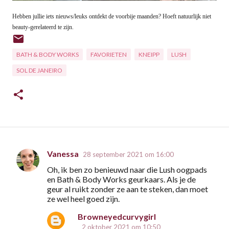
Hebben jullie iets nieuws/leuks ontdekt de voorbije maanden? Hoeft natuurlijk niet
beauty-gerelateerd te zijn.
BATH & BODY WORKS
FAVORIETEN
KNEIPP
LUSH
SOL DE JANEIRO
Vanessa
28 september 2021 om 16:00
R
Oh, ik ben zo benieuwd naar die Lush oogpads
e
en Bath & Body Works geurkaars. Als je de
a
geur al ruikt zonder ze aan te steken, dan moet
ze wel heel goed zijn.
c
t
Browneyedcurvygirl
2 oktober 2021 om 10:50