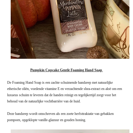
Pumpkin Cupcake Gentle Foaming Hand Soap
De Foaming Hand Soap is een zachte schuimende handzeep met natuurlijke
etherische oliën, voedende vitamine E en verzachtende shea-extract en aloë om een
luxueus schuim te leveren dat de handen reinigt en tegelijkertijd zorgt voor het
behoud van de natuurlijke vochtbarrière van de huid.
Deze handzeep wordt omschreven als een zoete herfsttraktatie van gebakken
pompoen, opgeklopte vanille-glazuur en gouden honing.