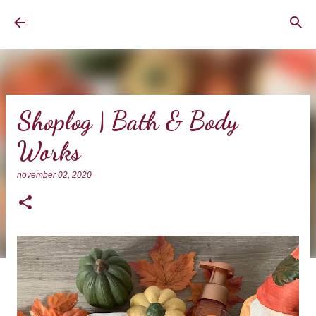
Doorgaan naar hoofdcontent
BrownEyedCurvyGirl
Shoplog | Bath & Body
Works
november 02, 2020