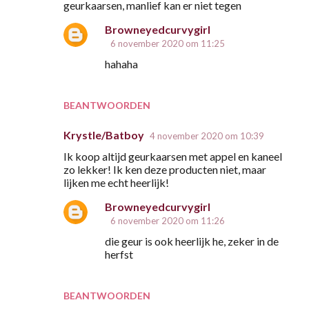
geurkaarsen, manlief kan er niet tegen
a
Browneyedcurvygirl
c
6 november 2020 om 11:25
t
hahaha
i
e
BEANTWOORDEN
s
Krystle/Batboy
4 november 2020 om 10:39
Ik koop altijd geurkaarsen met appel en kaneel
zo lekker! Ik ken deze producten niet, maar
lijken me echt heerlijk!
Browneyedcurvygirl
6 november 2020 om 11:26
die geur is ook heerlijk he, zeker in de
herfst
BEANTWOORDEN