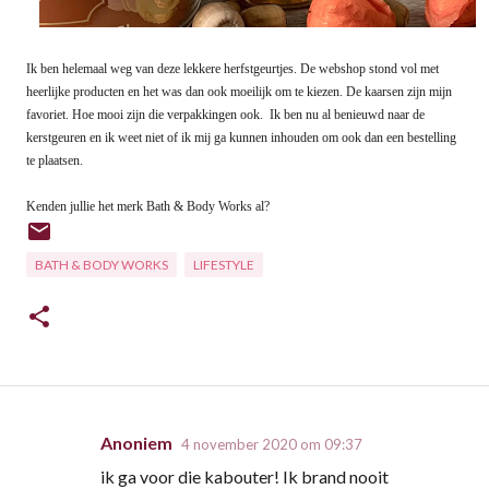
Ik ben helemaal weg van deze lekkere herfstgeurtjes. De webshop stond vol met
heerlijke producten en het was dan ook moeilijk om te kiezen. De kaarsen zijn mijn
favoriet. Hoe mooi zijn die verpakkingen ook. Ik ben nu al benieuwd naar de
kerstgeuren en ik weet niet of ik mij ga kunnen inhouden om ook dan een bestelling
te plaatsen.
Kenden jullie het merk Bath & Body Works al?
BATH & BODY WORKS
LIFESTYLE
Anoniem
4 november 2020 om 09:37
R
ik ga voor die kabouter! Ik brand nooit
e