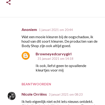
Anoniem
1 januari 2021 om 20:44
R
Wat een mooie kleuren bij de oogschaduw, ik
e
houd van dit soort kleuren. De producten van de
a
Body Shop zijn ook altijd goed.
c
Browneyedcurvygirl
t
31 januari 2021 om 14:18
i
Ik ook, liefst geen te opvallende
kleurtjes voor mij
e
s
BEANTWOORDEN
Nicole Orriëns
3 januari 2021 om 08:23
Ik heb eigenlijk niet echt iets nieuws ontdekt.