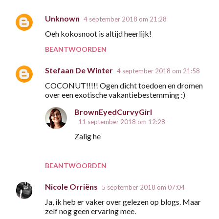
Unknown
4 september 2018 om 21:28
R
Oeh kokosnoot is altijd heerlijk!
e
BEANTWOORDEN
a
c
Stefaan De Winter
4 september 2018 om 21:58
t
COCONUT!!!!! Ogen dicht toedoen en dromen
i
over een exotische vakantiebestemming :)
e
BrownEyedCurvyGirl
s
11 september 2018 om 12:28
Zalig he
BEANTWOORDEN
Nicole Orriëns
5 september 2018 om 07:04
Ja, ik heb er vaker over gelezen op blogs. Maar
zelf nog geen ervaring mee.