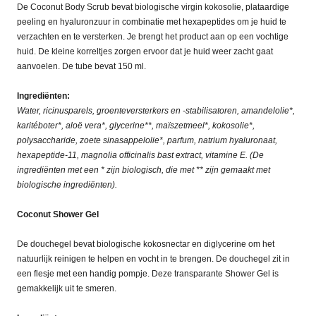
De Coconut Body Scrub bevat biologische virgin kokosolie, plataardige
peeling en hyaluronzuur in combinatie met hexapeptides om je huid te
verzachten en te versterken. Je brengt het product aan op een vochtige
huid. De kleine korreltjes zorgen ervoor dat je huid weer zacht gaat
aanvoelen. De tube bevat 150 ml.
Ingrediënten:
Water, ricinusparels, groenteversterkers en -stabilisatoren, amandelolie*,
karitéboter*, aloë vera*, glycerine**, maïszetmeel*, kokosolie*,
polysaccharide, zoete sinasappelolie*, parfum, natrium hyaluronaat,
hexapeptide-11, magnolia officinalis bast extract, vitamine E. (De
ingrediënten met een * zijn biologisch, die met ** zijn gemaakt met
biologische ingrediënten).
Coconut Shower Gel
De douchegel bevat biologische kokosnectar en diglycerine om het
natuurlijk reinigen te helpen en vocht in te brengen. De douchegel zit in
een flesje met een handig pompje. Deze transparante Shower Gel is
gemakkelijk uit te smeren.