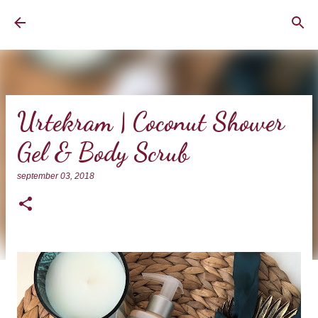
Doorgaan naar hoofdcontent
BrownEyedCurvyGirl
Urtekram | Coconut Shower
Gel & Body Scrub
september 03, 2018