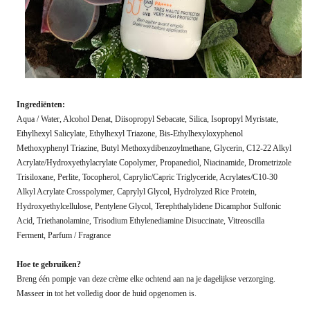
Ingrediënten:
Aqua / Water, Alcohol Denat, Diisopropyl Sebacate, Silica, Isopropyl Myristate,
Ethylhexyl Salicylate, Ethylhexyl Triazone, Bis-Ethylhexyloxyphenol
Methoxyphenyl Triazine, Butyl Methoxydibenzoylmethane, Glycerin, C12-22 Alkyl
Acrylate/Hydroxyethylacrylate Copolymer, Propanediol, Niacinamide, Drometrizole
Trisiloxane, Perlite, Tocopherol, Caprylic/Capric Triglyceride, Acrylates/C10-30
Alkyl Acrylate Crosspolymer, Caprylyl Glycol, Hydrolyzed Rice Protein,
Hydroxyethylcellulose, Pentylene Glycol, Terephthalylidene Dicamphor Sulfonic
Acid, Triethanolamine, Trisodium Ethylenediamine Disuccinate, Vitreoscilla
Ferment, Parfum / Fragrance
Hoe te gebruiken?
Breng één pompje van deze crème elke ochtend aan na je dagelijkse verzorging.
Masseer in tot het volledig door de huid opgenomen is.