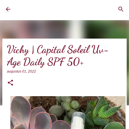
Doorgaan naar hoofdcontent
BrownEyedCurvyGirl
Vichy | Capital Soleil Uv-
Age Daily SPF 50+
augustus 01, 2022