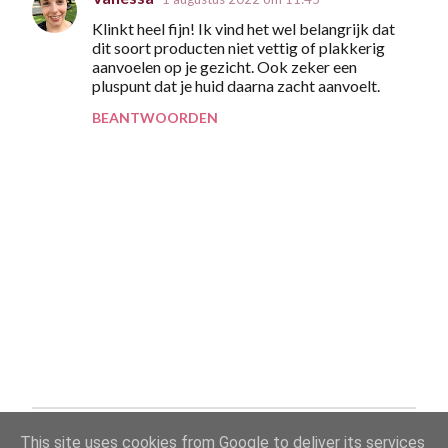
R
Klinkt heel fijn! Ik vind het wel belangrijk dat
e
dit soort producten niet vettig of plakkerig
a
aanvoelen op je gezicht. Ook zeker een
pluspunt dat je huid daarna zacht aanvoelt.
c
BEANTWOORDEN
t
i
e
s
E
This site uses cookies from Google to deliver its services