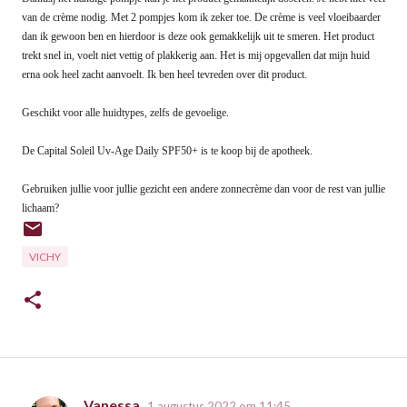
van de crème nodig. Met 2 pompjes kom ik zeker toe. De crème is veel vloeibaarder
dan ik gewoon ben en hierdoor is deze ook gemakkelijk uit te smeren. Het product
trekt snel in, voelt niet vettig of plakkerig aan. Het is mij opgevallen dat mijn huid
erna ook heel zacht aanvoelt. Ik ben heel tevreden over dit product.
Geschikt voor alle huidtypes, zelfs de gevoelige.
De Capital Soleil Uv-Age Daily SPF50+ is te koop bij de apotheek.
Gebruiken jullie voor jullie gezicht een andere zonnecrème dan voor de rest van jullie
lichaam?
VICHY
Vanessa
1 augustus 2022 om 11:45