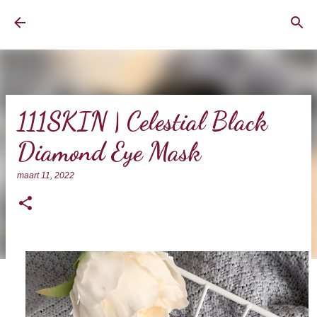
Doorgaan naar hoofdcontent
BrownEyedCurvyGirl
111SKIN | Celestial Black
Diamond Eye Mask
maart 11, 2022