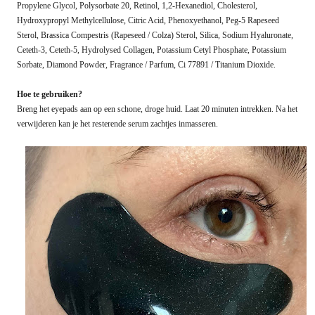
Propylene Glycol, Polysorbate 20, Retinol, 1,2-Hexanediol, Cholesterol,
Hydroxypropyl Methylcellulose, Citric Acid, Phenoxyethanol, Peg-5 Rapeseed
Sterol, Brassica Compestris (Rapeseed / Colza) Sterol, Silica, Sodium Hyaluronate,
Ceteth-3, Ceteth-5, Hydrolysed Collagen, Potassium Cetyl Phosphate, Potassium
Sorbate, Diamond Powder, Fragrance / Parfum, Ci 77891 / Titanium Dioxide.
Hoe te gebruiken?
Breng het eyepads aan op een schone, droge huid. Laat 20 minuten intrekken. Na het
verwijderen kan je het resterende serum zachtjes inmasseren.