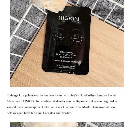
Onlangs kon je hier een review lezen van het Sub-Zero De-Puffing Energy Facial
Mask van 111SKIN. In de adventskalender van de Bijenkorf zat er een oogmasker
van dit merk, namelijk het Celestial Black Diamond Eye Mask. Benieuwd of deze
ook zo goed bevallen zijn? Lees dan snel verder.