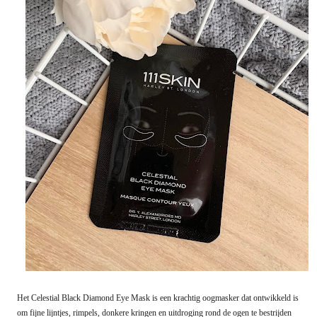
Het Celestial Black Diamond Eye Mask is een krachtig oogmasker dat ontwikkeld is
om fijne lijntjes, rimpels, donkere kringen en uitdroging rond de ogen te bestrijden