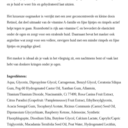
en je huid er weer fris en gehydrateerd laat uitzien.
Het luxueuze oogmasker is verrijkt met een zeer geconcentreerde en kleine dosis
Retinol, dat deel uitmaakt van de vitamine A-familie en fijne lijntjes en rimpels actief
helpt tegen te gaan. Rozenbottel is rijk aan vitamine C en bevordert de elasticiteit
onder de ogen en zorgt voor een stralende huid. Daarnaast bevat het masker ook
argireline wat zorgt voor een vollere, stevigere huid met een minder rimpels en fijne
lijntjes en jeugdige gloed.
Het masker is ideaal als je vaak in het vliegtuig zit, een nachtmens bent of vaak last
hebt van donkere kringen onder je ogen.
Ingrediënten:
Aqua, Glycerin, Dipropylene Glycol, Carrageenan, Benzyl Glycol, Ceratonia Siliqua
Gum, Peg-60 Hydrogenated Castor Oil, Xanthan Gum, Allantoin,
Titanium/Titanium Dioxide, Niacinamide, Ci 77499, Rosa Canina Fruit Extract,
Citrus Paradisi (Grapefruit / Pamplemousse) Fruit Extract, Ethylhexylglycerin,
Acacia Senegal Gum, Tocopheryl Acetate, Ricinus Communis (Castor) Seed Oil,
Dipotassium Glycyrrhizate, Raspberry Ketone, Adenosine, Synthetic
Fluorphlogopite, Disodium Edta, Butylene Glycol, Calcium Lactate, Caprylic/Capric
Triglyceride, Macadamia Ternifolia Seed Oil, Peat Water, Hydrogenated Lecithin,