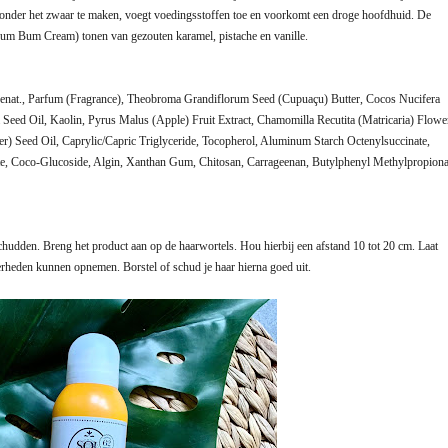
zonder het zwaar te maken, voegt voedingsstoffen toe en voorkomt een droge hoofdhuid. De
um Bum Cream) tonen van gezouten karamel, pistache en vanille.
Denat., Parfum (Fragrance), Theobroma Grandiflorum Seed (Cupuaçu) Butter, Cocos Nucifera
sa Seed Oil, Kaolin, Pyrus Malus (Apple) Fruit Extract, Chamomilla Recutita (Matricaria) Flowe
r) Seed Oil, Caprylic/Capric Triglyceride, Tocopherol, Aluminum Starch Octenylsuccinate,
ate, Coco-Glucoside, Algin, Xanthan Gum, Chitosan, Carrageenan, Butylphenyl Methylpropiona
hudden. Breng het product aan op de haarwortels. Hou hierbij een afstand 10 tot 20 cm. Laat
erheden kunnen opnemen. Borstel of schud je haar hierna goed uit.