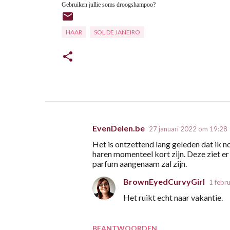
Gebruiken jullie soms droogshampoo?
HAAR
SOL DE JANEIRO
EvenDelen.be
27 januari 2022 om 19:28
R
Het is ontzettend lang geleden dat ik 
e
haren momenteel kort zijn. Deze ziet er 
a
parfum aangenaam zal zijn.
c
BrownEyedCurvyGirl
1 febr
t
Het ruikt echt naar vakantie.
i
e
BEANTWOORDEN