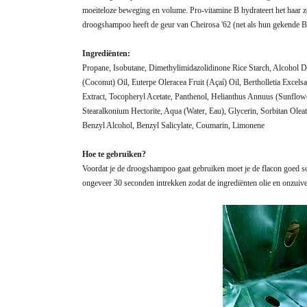
moeiteloze beweging en volume. Pro-vitamine B hydrateert het haar 
droogshampoo heeft de geur van Cheirosa '62 (net als hun gekende B
Ingrediënten:
Propane, Isobutane, Dimethylimidazolidinone Rice Starch, Alcohol 
(Coconut) Oil, Euterpe Oleracea Fruit (Açaí) Oil, Bertholletia Excel
Extract, Tocopheryl Acetate, Panthenol, Helianthus Annuus (Sunflowe
Stearalkonium Hectorite, Aqua (Water, Eau), Glycerin, Sorbitan Ole
Benzyl Alcohol, Benzyl Salicylate, Coumarin, Limonene
Hoe te gebruiken?
Voordat je de droogshampoo gaat gebruiken moet je de flacon goed sc
ongeveer 30 seconden intrekken zodat de ingrediënten olie en onzuiv