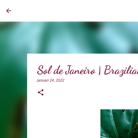
BrownEyedCurvyGirl
Sol de Janeiro | Brazil
januari 24, 2022