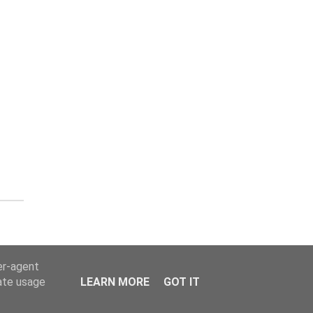
er-agent
rate usage
LEARN MORE
GOT IT