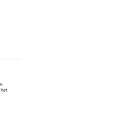
jn
 het