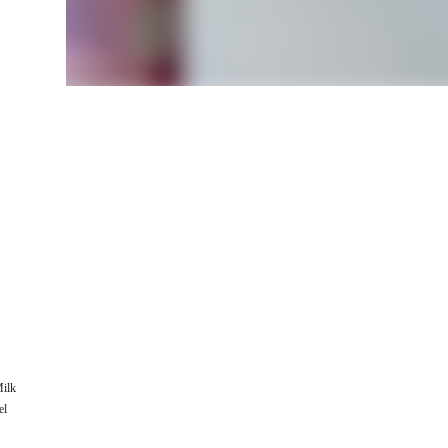
Milk
el