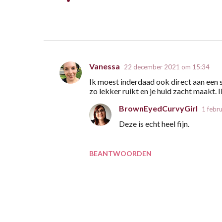
Vanessa
22 december 2021 om 15:34
R
Ik moest inderdaad ook direct aan een s
e
zo lekker ruikt en je huid zacht maakt. 
a
BrownEyedCurvyGirl
1 febr
c
Deze is echt heel fijn.
t
i
BEANTWOORDEN
e
s