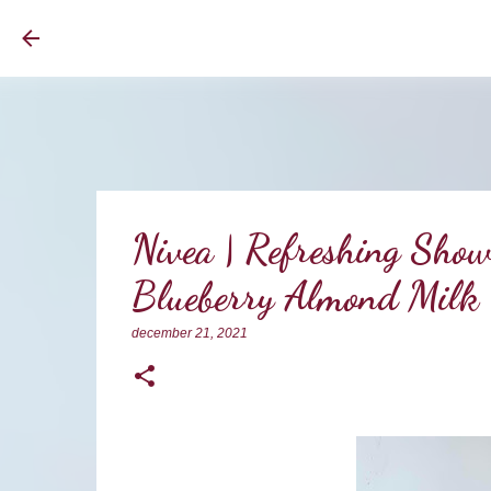
BrownEyedCurvyGirl
Nivea | Refreshing Show
Blueberry Almond Milk
december 21, 2021