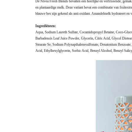
De Nivea Fresh Blends bevatten een heerlijke en verfrissende, gemakk
en plantaardige melk. Deze variant bevat een combinatie van fruitex
blauwe bes zijn gekend als anti-oxidant. Amandelmelk hydrateert en vo
Ingrediënten:
Aqua, Sodium Laureth Sulfate, Cocamidopropyl Betaine, Coco-Glucos
Barbadensis Leaf Juice Powder, Glycerin, Citric Acid, Glycol Diste
Stearate Se, Sodium Polynapthalenesulfonate, Denatonium Benzoate,
Acid, Ethylhexylglycerin, Sorbic Acid, Benzyl Alcohol, Benzyl Salic