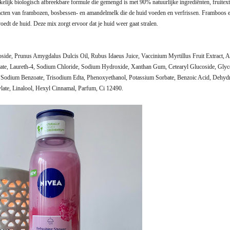
elijk biologisch afbreekbare formule die gemengd is met 90% natuurlijke ingrediënten, fruitext
tracten van frambozen, bosbessen- en amandelmelk die de huid voeden en verfrissen. Framboos 
edt de huid. Deze mix zorgt ervoor dat je huid weer gaat stralen.
ide, Prunus Amygdalus Dulcis Oil, Rubus Idaeus Juice, Vaccinium Myrtillus Fruit Extract, A
arate, Laureth-4, Sodium Chloride, Sodium Hydroxide, Xanthan Gum, Cetearyl Glucoside, Glyc
 Sodium Benzoate, Trisodium Edta, Phenoxyethanol, Potassium Sorbate, Benzoic Acid, Dehydr
ylate, Linalool, Hexyl Cinnamal, Parfum, Ci 12490.