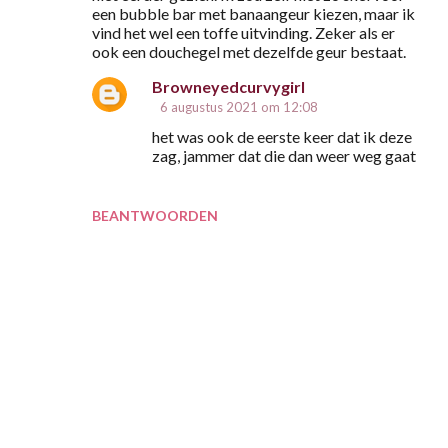
a
een bubble bar met banaangeur kiezen, maar ik
vind het wel een toffe uitvinding. Zeker als er
c
ook een douchegel met dezelfde geur bestaat.
t
Browneyedcurvygirl
i
6 augustus 2021 om 12:08
e
het was ook de eerste keer dat ik deze
s
zag, jammer dat die dan weer weg gaat
BEANTWOORDEN