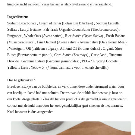
huid die zacht aanvoelt. Verse banaan is sterk hydraterend en verzachtend.
Ingrediënten:
Sodium Bicarbonate , Cream of Tartar (Potassium Bitartrate) , Sodium Laureth
Sulfate , Lauryl Betaine , Fair Trade Organic Cocoa Butter (Theobroma cacao) ,
Fragrance , Whole Oats (Avena sativa) , Rice Starch (Oryza Sativa) , Fresh Banana
(Musa paradisiaca) , Fine Oatmeal (Avena sativa) (Avena Sativa (Oat) Kernel Meal)
, Wheatgerm Oil (Triticum vulgare) , Almond Oil (Prunus dulcis) , Organic Shea
Butter (Butyrospermum parkii) , Corn Starch (Zea mays) , Citric Acid , Titanium
Dioxide , Gardenia Extract (Gardenia jasminoides) , PEG-7 Glyceryl Cocoate ,
Yellow 5 Lake , Yellow 5 . (* komt van nature voor in etherische oliën)
Hoe te gebruiken?
Breek een stukje van de bubble bar en verkruimel deze onder stromend water voor
een heerlijk ruikend bad met schuim. De rest van de bubble bar bewaar je best op
een koele, droge plaats. Ik las dat het een product is dat gemaakt is om te smelten bij
contact met de huid waardoor het ook gemakkelijker gaat smelten als het warm is.
Koel bewaren is dus aangeraden.