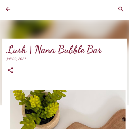
Doorgaan naar hoofdcontent
BrownEyedCurvyGirl
Lush | Nana Bubble Bar
juli 02, 2021