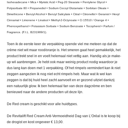
Isohexadecane • Mica • Myristic Acid • Peg-20 Stearate • Pentylene Glycol •
Polysorbate 80 • Propanediol • Sodium Cocoyl Glutamate • Sorbitan Oleate •
Dimethicone • Benzyl Alcohol • Benzyl Salicylate • Citral • Citronellol • Geraniol • Hexyl
Cinnamal • Limonene • Linalool • Methyl-2-Octynoate • Ci 15510 / Orange 4 •
Phenoxyethanol • Potassium Sorbate • Sodium Benzoate • Tocopherol • Parfum /
Fragrance. (F.I.L. B231989/1).
Toen ik de eerste keer de verpakking opende viel me meteen op dat de
crème niet wit maar rood/oranje is. Het smeren gaat heel gemakkelijk, het
product trekt snel in en voelt helemaal niet vettig aan. Handig als je make-
up wil aanbrengen. Je hebt ook maar weinig product nodig waardoor je
dus lang kan doen met 1 verpakking. Of het rimpels vermindert kan ik niet
zeggen aangezien ik nog niet echt rimpels heb. Maar wat ik wel kan
zeggen is dat bij huid heel zacht aanvoelt en er gezond uitziet dankzij
een natuurlijk glow. Ik ben helemaal fan van deze dagcrème en ben
benieuwd naar de andere producten uit deze lijn.
De Red cream is geschikt voor alle huidtypes.
De Revitalift Red Cream Anti-Vermoeidheid Dag van L’Oréal is te koop bij
de drogist en kost ongeveer € 13,00.