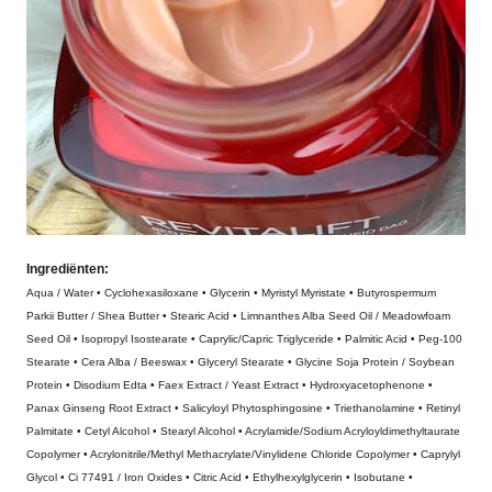
Ingrediënten:
Aqua / Water • Cyclohexasiloxane • Glycerin • Myristyl Myristate • Butyrospermum
Parkii Butter / Shea Butter • Stearic Acid • Limnanthes Alba Seed Oil / Meadowfoam
Seed Oil • Isopropyl Isostearate • Caprylic/Capric Triglyceride • Palmitic Acid • Peg-100
Stearate • Cera Alba / Beeswax • Glyceryl Stearate • Glycine Soja Protein / Soybean
Protein • Disodium Edta • Faex Extract / Yeast Extract • Hydroxyacetophenone •
Panax Ginseng Root Extract • Salicyloyl Phytosphingosine • Triethanolamine • Retinyl
Palmitate • Cetyl Alcohol • Stearyl Alcohol • Acrylamide/Sodium Acryloyldimethyltaurate
Copolymer • Acrylonitrile/Methyl Methacrylate/Vinylidene Chloride Copolymer • Caprylyl
Glycol • Ci 77491 / Iron Oxides • Citric Acid • Ethylhexylglycerin • Isobutane •