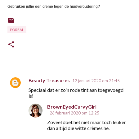
Gebruiken jullie een crème tegen de huidveroudering?
L'ORÉAL
Beauty Treasures
12 januari 2020 om 21:45
R
Speciaal dat er zo'n rode tint aan toegevoegd
e
is!
a
BrownEyedCurvyGirl
c
26 februari 2020 om 12:25
t
Zoveel doet het niet maar toch leuker
i
dan altijd die witte crèmes he.
e