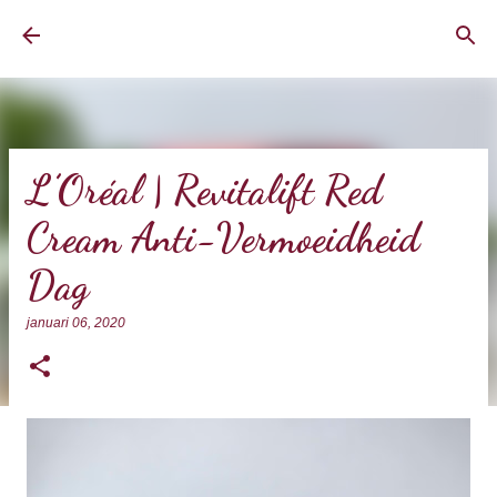
Doorgaan naar hoofdcontent
BrownEyedCurvyGirl
L’Oréal | Revitalift Red
Cream Anti-Vermoeidheid
Dag
januari 06, 2020