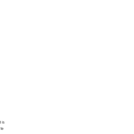
 is
 te