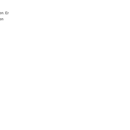
en. Er
een