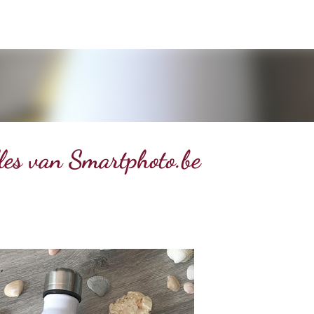
Doorgaan naar hoofdcontent
les van Smartphoto.be