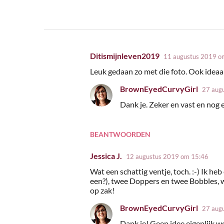
Ditismijnleven2019
11 augustus 2019 o
R
Leuk gedaan zo met die foto. Ook ideaal
e
BrownEyedCurvyGirl
a
27 aug
c
Dank je. Zeker en vast en nog 
t
i
BEANTWOORDEN
e
Jessica J.
12 augustus 2019 om 15:46
s
Wat een schattig ventje, toch. :-) Ik he
een?), twee Doppers en twee Bobbles, waa
op zak!
BrownEyedCurvyGirl
27 aug
Dank je! Geen idee eigenlijk wel