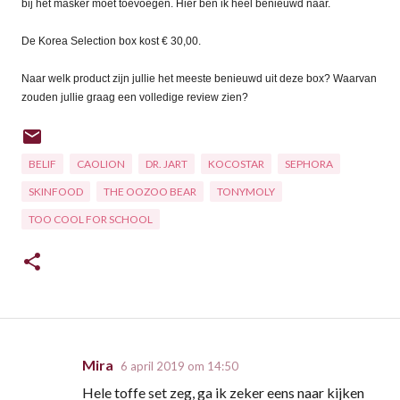
bij het masker moet toevoegen. Hier ben ik heel benieuwd naar.
De Korea Selection box kost € 30,00.
Naar welk product zijn jullie het meeste benieuwd uit deze box? Waarvan
zouden jullie graag een volledige review zien?
BELIF
CAOLION
DR. JART
KOCOSTAR
SEPHORA
SKINFOOD
THE OOZOO BEAR
TONYMOLY
TOO COOL FOR SCHOOL
Mira
6 april 2019 om 14:50
R
Hele toffe set zeg, ga ik zeker eens naar kijken