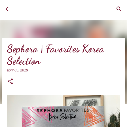
Doorgaan naar hoofdcontent
BrownEyedCurvyGirl
Sephora | Favorites Korea
Selection
april 05, 2019