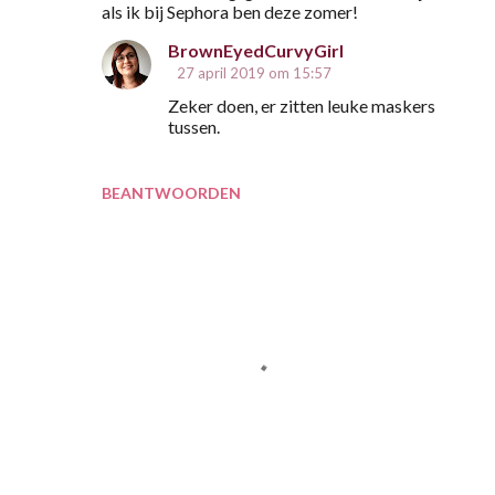
e
als ik bij Sephora ben deze zomer!
a
BrownEyedCurvyGirl
c
27 april 2019 om 15:57
t
Zeker doen, er zitten leuke maskers
i
tussen.
e
s
BEANTWOORDEN