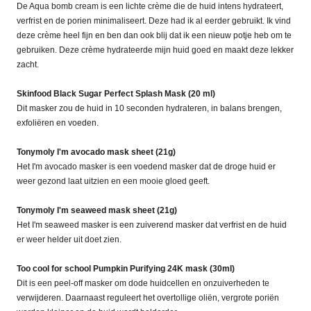
De Aqua bomb cream is een lichte crème die de huid intens hydrateert,
verfrist en de porien minimaliseert. Deze had ik al eerder gebruikt. Ik vind
deze crème heel fijn en ben dan ook blij dat ik een nieuw potje heb om te
gebruiken. Deze crème hydrateerde mijn huid goed en maakt deze lekker
zacht.
Skinfood Black Sugar Perfect Splash Mask (20 ml)
Dit masker zou de huid in 10 seconden hydrateren, in balans brengen,
exfoliëren en voeden.
Tonymoly I'm avocado mask sheet (21g)
Het I'm avocado masker is een voedend masker dat de droge huid er
weer gezond laat uitzien en een mooie gloed geeft.
Tonymoly I'm seaweed mask sheet (21g)
Het I'm seaweed masker is een zuiverend masker dat verfrist en de huid
er weer helder uit doet zien.
Too cool for school Pumpkin Purifying 24K mask (30ml)
Dit is een peel-off masker om dode huidcellen en onzuiverheden te
verwijderen. Daarnaast reguleert het overtollige oliën, vergrote poriën