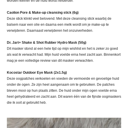
worden kleiner en de huid wordt helderder.
Caolion Pore & Make-up cleansing stick (6g)
Deze stick klinkt veel belovend. Met deze cleansing stick waarbij de
balsem naar een olie en daarna een melk wordt om je make-up te
verwijderen. Daarnaast verwijderen het onzuiverheden.
Dr. Jart+ Shake & Shot Rubber Hydro Mask (50g)
Dit masker stond al een hele tijd op mijn wishlist en het is zeker zo goed
als wat ik verwacht had. Mijn huid voelde erna heel zacht aan. Binnenkort
mag je een volledige review van dit masker verwachten.
Kocostar Outdoor Eye Mask (2x1.5g)
Deze oogpatches verkoelen en voeden de vermoeide en gevoelige huid
onder de ogen. Ze zijn heel aangenaam om te gebruiken. De patches
bleven mooi op hun plaats zitten. De huid onder mijn ogen voelde erna
heel gehydrateerd en zacht aan. Dit waren één van de fijnste oogmaskers
die ik ooit al gebruikt heb.