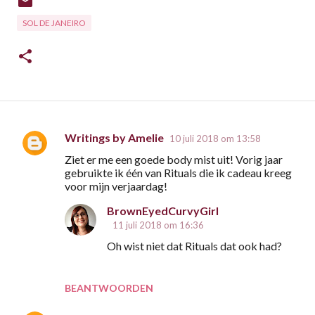
SOL DE JANEIRO
Writings by Amelie
10 juli 2018 om 13:58
R
Ziet er me een goede body mist uit! Vorig jaar
e
gebruikte ik één van Rituals die ik cadeau kreeg
a
voor mijn verjaardag!
c
BrownEyedCurvyGirl
t
11 juli 2018 om 16:36
i
Oh wist niet dat Rituals dat ook had?
e
s
BEANTWOORDEN