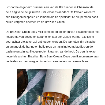
Schoonheidsgeheim nummer één van de Brazilianen is Cheirosa: de
hele dag verleidelijk ruiken. Om iemands aandacht te trekken willen ze
alle zintuigen bespelen en iemand die zo opvalt dat ze die persoon nooit
zullen vergeten noemen ze de Brazilian Crush.
De Brazilian Crush Body Mist combineert de tonen van pistachenoten met
het aroma van gezouten karamel en laat een zalige warme, exotische
geur achter die zeker zal onthouden worden. De topnoten zijn pistache
en amandel, de hartnoten heliotroop en jasmijnbloemblaadjes en de
basisnoten zijn vanille, gezouten karamel, sandelhout. De geur is exact
hetzelfde als hun Brazilian Bum Bum Cream. Deze ben ik momenteel aan
het testen en daar mag je binnenkort een review van verwachten.