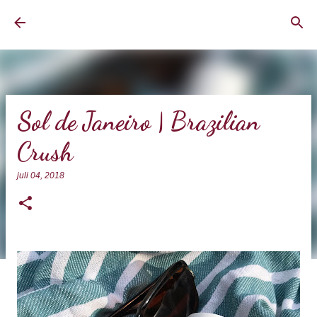
Doorgaan naar hoofdcontent
BrownEyedCurvyGirl
Sol de Janeiro | Brazilian
Crush
juli 04, 2018