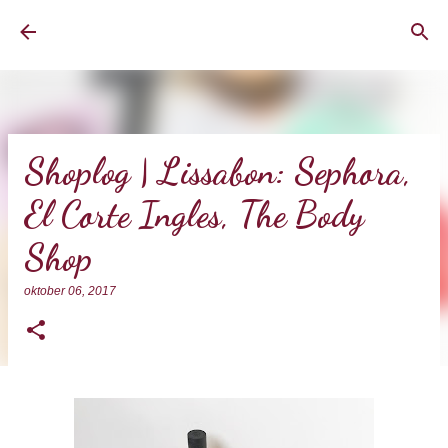
Doorgaan naar hoofdcontent
BrownEyedCurvyGirl
Shoplog | Lissabon: Sephora,
El Corte Ingles, The Body
Shop
oktober 06, 2017