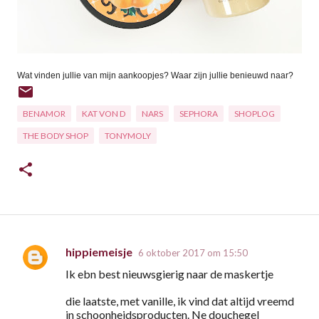
Wat vinden jullie van mijn aankoopjes? Waar zijn jullie benieuwd naar?
BENAMOR
KAT VON D
NARS
SEPHORA
SHOPLOG
THE BODY SHOP
TONYMOLY
hippiemeisje
6 oktober 2017 om 15:50
R
Ik ebn best nieuwsgierig naar de maskertje
e
a
die laatste, met vanille, ik vind dat altijd vreemd
in schoonheidsproducten. Ne douchegel