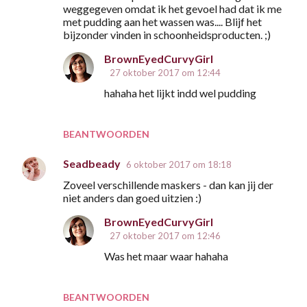
c
weggegeven omdat ik het gevoel had dat ik me
t
met pudding aan het wassen was.... Blijf het
bijzonder vinden in schoonheidsproducten. ;)
i
e
BrownEyedCurvyGirl
27 oktober 2017 om 12:44
s
hahaha het lijkt indd wel pudding
BEANTWOORDEN
Seadbeady
6 oktober 2017 om 18:18
Zoveel verschillende maskers - dan kan jij der
niet anders dan goed uitzien :)
BrownEyedCurvyGirl
27 oktober 2017 om 12:46
Was het maar waar hahaha
BEANTWOORDEN