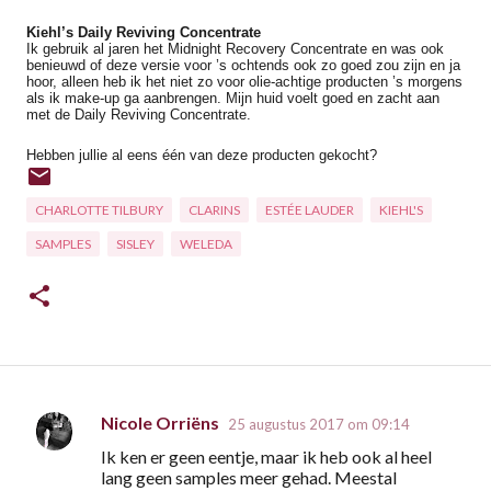
Kiehl’s Daily Reviving Concentrate
Ik gebruik al jaren het Midnight Recovery Concentrate en was ook
benieuwd of deze versie voor ’s ochtends ook zo goed zou zijn en ja
hoor, alleen heb ik het niet zo voor olie-achtige producten ’s morgens
als ik make-up ga aanbrengen. Mijn huid voelt goed en zacht aan
met de Daily Reviving Concentrate.
Hebben jullie al eens één van deze producten gekocht?
CHARLOTTE TILBURY
CLARINS
ESTÉE LAUDER
KIEHL'S
SAMPLES
SISLEY
WELEDA
Nicole Orriëns
25 augustus 2017 om 09:14
R
Ik ken er geen eentje, maar ik heb ook al heel
e
lang geen samples meer gehad. Meestal