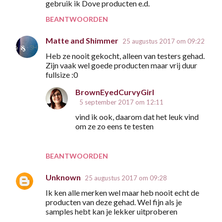
a
gebruik ik Dove producten e.d.
c
BEANTWOORDEN
t
Matte and Shimmer
25 augustus 2017 om 09:22
i
Heb ze nooit gekocht, alleen van testers gehad.
e
Zijn vaak wel goede producten maar vrij duur
s
fullsize :0
BrownEyedCurvyGirl
5 september 2017 om 12:11
vind ik ook, daarom dat het leuk vind
om ze zo eens te testen
BEANTWOORDEN
Unknown
25 augustus 2017 om 09:28
Ik ken alle merken wel maar heb nooit echt de
producten van deze gehad. Wel fijn als je
samples hebt kan je lekker uitproberen