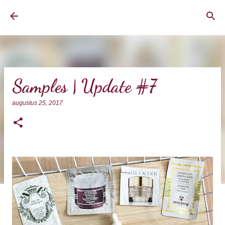
Doorgaan naar hoofdcontent
BrownEyedCurvyGirl
Samples | Update #7
augustus 25, 2017