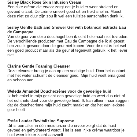
Sisley Black Rose Skin Infusion Cream
Een rijke crème die ervoor zorgt dat je huid er weer stralend en
gevoed uitziet. De crème smeert goed uit en trekt snel in. Moest
deze niet zo duur zijn zou ik wel een fullsize aanschaffen denk ik.
Sisley Gentle Bath and Shower Gel with botanical extracts Eau
de Campagne
Van de geur van deze douchegel ben ik echt helemaal niet tevreden.
De verschillende producten met Eau de Campagne die ik al getest
heb zou ik gewoon door die geur niet kopen. Voor de rest is het wel
een goed product maar als die geur al tegenvalt gebruik ik het liever
niet.
Clarins Gentle Foaming Cleanser
Deze cleanser breng je aan op een vochtige huid. Door het contact
met het water schuimt de cleanser goed. Mijn huid voelt erna goed
en schoon aan.
Weleda Amandel Douchecrème voor de gevoelige huid
Ik heb enkel in mijn gezicht een gevoelige huid en weet dus niet of
het echt iets doet voor de gevoelige huid. Ik kan alleen maar zeggen
dat de douchecrème mijn huid zacht maakt en dat het een lekkere
geur heeft.
Estée Lauder Revitalizing Supreme
Dit is een alles-in-één moisturizer die ervoor zorgt dat de huid
gevoed en gehydrateerd wordt. Het is een rijke crème waardoor je
huid weer lekker zacht aanvoelt.