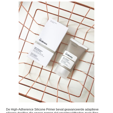
De High-Adherence Silicone Primer bevat geavanceerde adaptieve