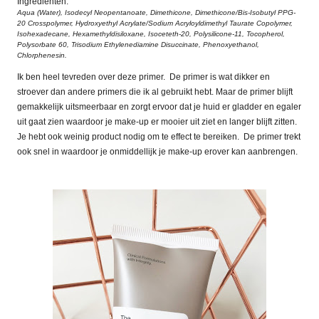
Ingrediënten:
Aqua (Water), Isodecyl Neopentanoate, Dimethicone, Dimethicone/Bis-Isobutyl PPG-
20 Crosspolymer, Hydroxyethyl Acrylate/Sodium Acryloyldimethyl Taurate Copolymer,
Isohexadecane, Hexamethyldisiloxane, Isoceteth-20, Polysilicone-11, Tocopherol,
Polysorbate 60, Trisodium Ethylenediamine Disuccinate, Phenoxyethanol,
Chlorphenesin.
Ik ben heel tevreden over deze primer.
De primer is wat dikker en
stroever dan andere primers die ik al gebruikt hebt. Maar de primer blijft
gemakkelijk uitsmeerbaar en zorgt ervoor dat je huid er gladder en egaler
uit gaat zien waardoor je make-up er mooier uit ziet en langer blijft zitten.
Je hebt ook weinig product nodig om te effect te bereiken.
De primer trekt
ook snel in waardoor je onmiddellijk je make-up erover kan aanbrengen.