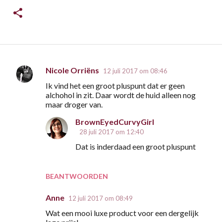
Nicole Orriëns
12 juli 2017 om 08:46
R
Ik vind het een groot pluspunt dat er geen
e
alchohol in zit. Daar wordt de huid alleen nog
a
maar droger van.
c
BrownEyedCurvyGirl
t
28 juli 2017 om 12:40
i
Dat is inderdaad een groot pluspunt
e
s
BEANTWOORDEN
Anne
12 juli 2017 om 08:49
Wat een mooi luxe product voor een dergelijk