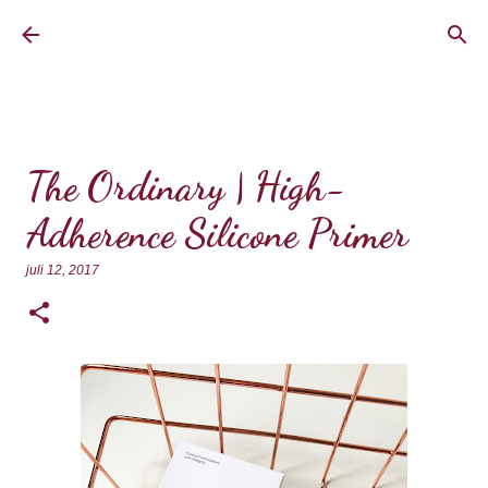
Doorgaan naar hoofdcontent
BrownEyedCurvyGirl
The Ordinary | High-
Adherence Silicone Primer
juli 12, 2017