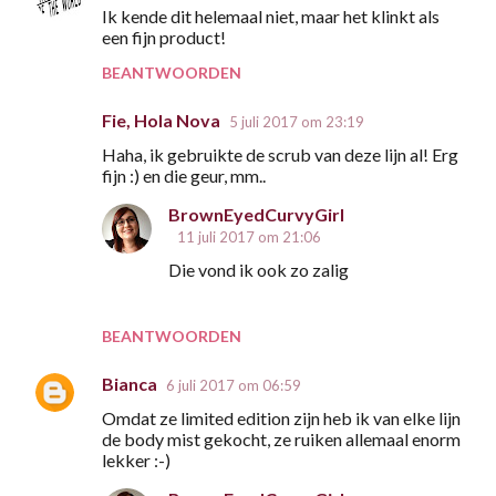
Ik kende dit helemaal niet, maar het klinkt als
een fijn product!
BEANTWOORDEN
Fie, Hola Nova
5 juli 2017 om 23:19
Haha, ik gebruikte de scrub van deze lijn al! Erg
fijn :) en die geur, mm..
BrownEyedCurvyGirl
11 juli 2017 om 21:06
Die vond ik ook zo zalig
BEANTWOORDEN
Bianca
6 juli 2017 om 06:59
Omdat ze limited edition zijn heb ik van elke lijn
de body mist gekocht, ze ruiken allemaal enorm
lekker :-)