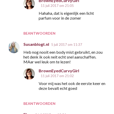
BrownEyedCurvyGirl
11 juli 2017 om 21:05
Hahaha, dat is eigenlijk een licht
parfum voor in de zomer
BEANTWOORDEN
Susanblogt.nl
5 juli 2017 om 11:37
Heb nog nooit een body mist gebruikt, en zou
het denk ik ook neit echt snel aanschaffen.
MAar wel leuk om te lezen!
BrownEyedCurvyGirl
11 juli 2017 om 21:02
Voor mij was het ook de eerste keer en
deze bevalt echt goed
BEANTWOORDEN