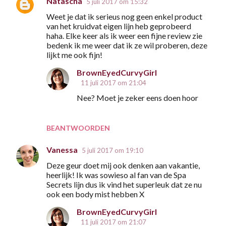
Natascha
5 juli 2017 om 15:32
Weet je dat ik serieus nog geen enkel product
van het kruidvat eigen lijn heb geprobeerd
haha. Elke keer als ik weer een fijne review zie
bedenk ik me weer dat ik ze wil proberen, deze
lijkt me ook fijn!
BrownEyedCurvyGirl
11 juli 2017 om 21:04
Nee? Moet je zeker eens doen hoor
BEANTWOORDEN
Vanessa
5 juli 2017 om 19:10
Deze geur doet mij ook denken aan vakantie,
heerlijk! Ik was sowieso al fan van de Spa
Secrets lijn dus ik vind het superleuk dat ze nu
ook een body mist hebben X
BrownEyedCurvyGirl
11 juli 2017 om 21:07