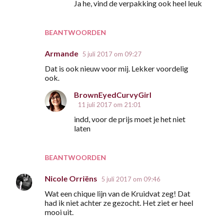
Ja he, vind de verpakking ook heel leuk
BEANTWOORDEN
Armande
5 juli 2017 om 09:27
Dat is ook nieuw voor mij. Lekker voordelig
ook.
BrownEyedCurvyGirl
11 juli 2017 om 21:01
indd, voor de prijs moet je het niet
laten
BEANTWOORDEN
Nicole Orriëns
5 juli 2017 om 09:46
Wat een chique lijn van de Kruidvat zeg! Dat
had ik niet achter ze gezocht. Het ziet er heel
mooi uit.