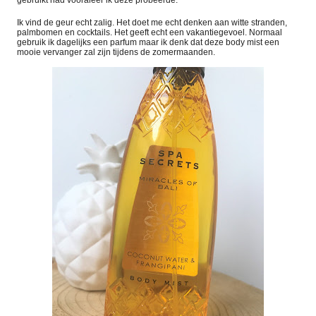
gebruikt had vooraleer ik deze probeerde.
Ik vind de geur echt zalig. Het doet me echt denken aan witte stranden,
palmbomen en cocktails. Het geeft echt een vakantiegevoel. Normaal
gebruik ik dagelijks een parfum maar ik denk dat deze body mist een
mooie vervanger zal zijn tijdens de zomermaanden.