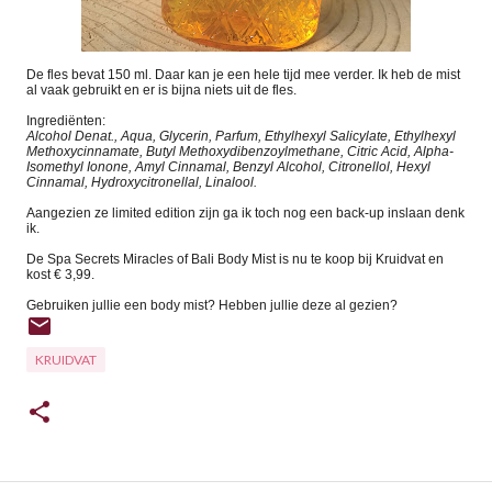
De fles bevat 150 ml. Daar kan je een hele tijd mee verder. Ik heb de mist
al vaak gebruikt en er is bijna niets uit de fles.
Ingrediënten:
Alcohol Denat., Aqua, Glycerin, Parfum, Ethylhexyl Salicylate, Ethylhexyl
Methoxycinnamate, Butyl Methoxydibenzoylmethane, Citric Acid, Alpha-
Isomethyl Ionone, Amyl Cinnamal, Benzyl Alcohol, Citronellol, Hexyl
Cinnamal, Hydroxycitronellal, Linalool.
Aangezien ze limited edition zijn ga ik toch nog een back-up inslaan denk
ik.
De Spa Secrets Miracles of Bali Body Mist is nu te koop bij Kruidvat en
kost € 3,99.
Gebruiken jullie een body mist? Hebben jullie deze al gezien?
KRUIDVAT