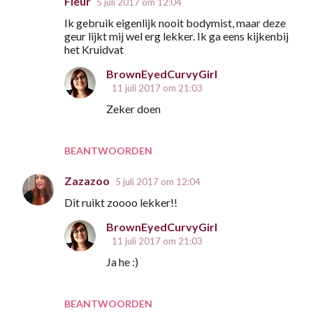
Fleur
5 juli 2017 om 12:04
Ik gebruik eigenlijk nooit bodymist, maar deze
geur lijkt mij wel erg lekker. Ik ga eens kijkenbij
het Kruidvat
BrownEyedCurvyGirl
11 juli 2017 om 21:03
Zeker doen
BEANTWOORDEN
Zazazoo
5 juli 2017 om 12:04
Dit ruikt zoooo lekker!!
BrownEyedCurvyGirl
11 juli 2017 om 21:03
Ja he :)
BEANTWOORDEN