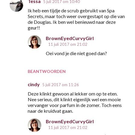
Tessa
5 juli 2017 om 10:40
Ik heb een tijdje de scrub gebruikt van Spa
Secrets, maar toch weer overgestapt op die van
de Douglas. Ik ben wel benieuwd naar deze
geur!!
BrownEyedCurvyGirl
11 juli 2017 om 21:02
Oei vond je die niet goed dan?
BEANTWOORDEN
cindy
5 juli 2017 om 11:26
Deze klinkt gewoon al lekker om op te eten.
Nee serieus, dit klinkt eigenlijk wel een mooie
vervanger voor parfum in de zomer. Toch eens
naar de kruidvat gaan.
BrownEyedCurvyGirl
11 juli 2017 om 21:02