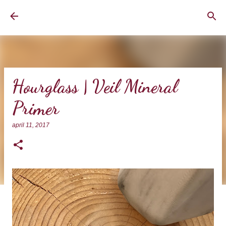
Doorgaan naar hoofdcontent
BrownEyedCurvyGirl
Hourglass | Veil Mineral
Primer
april 11, 2017