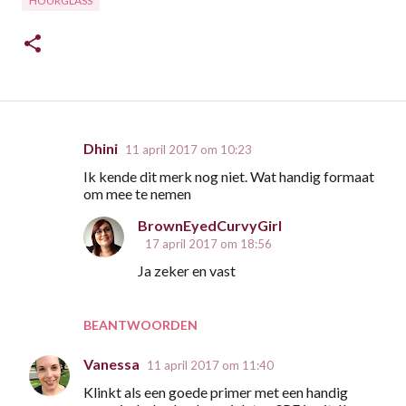
HOURGLASS
Dhini
11 april 2017 om 10:23
R
Ik kende dit merk nog niet. Wat handig formaat
e
om mee te nemen
a
BrownEyedCurvyGirl
c
17 april 2017 om 18:56
t
Ja zeker en vast
i
e
BEANTWOORDEN
s
Vanessa
11 april 2017 om 11:40
Klinkt als een goede primer met een handig