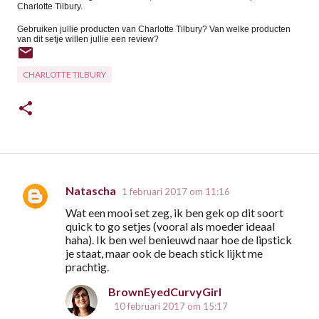
Charlotte Tilbury.
Gebruiken jullie producten van Charlotte Tilbury? Van welke producten
van dit setje willen jullie een review?
CHARLOTTE TILBURY
Natascha
1 februari 2017 om 11:16
R
Wat een mooi set zeg, ik ben gek op dit soort
e
quick to go setjes (vooral als moeder ideaal
a
haha). Ik ben wel benieuwd naar hoe de lipstick
je staat, maar ook de beach stick lijkt me
c
prachtig.
t
BrownEyedCurvyGirl
i
10 februari 2017 om 15:17
e