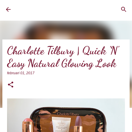
Doorgaan naar hoofdcontent
BrownEyedCurvyGirl
Charlotte Tilbury | Quick 'N'
Easy Natural Glowing Look
februari 01, 2017