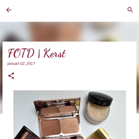
Doorgaan naar hoofdcontent
BrownEyedCurvyGirl
FOTD | Kerst
januari 02, 2017