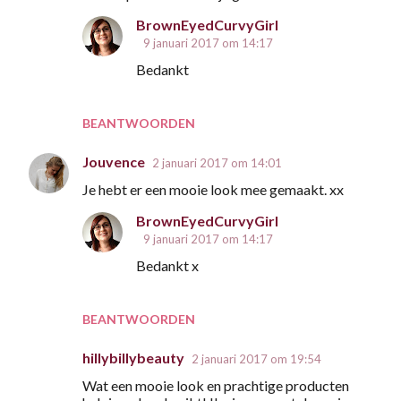
e
BrownEyedCurvyGirl
a
9 januari 2017 om 14:17
c
Bedankt
t
i
BEANTWOORDEN
e
s
Jouvence
2 januari 2017 om 14:01
Je hebt er een mooie look mee gemaakt. xx
BrownEyedCurvyGirl
9 januari 2017 om 14:17
Bedankt x
BEANTWOORDEN
hillybillybeauty
2 januari 2017 om 19:54
Wat een mooie look en prachtige producten