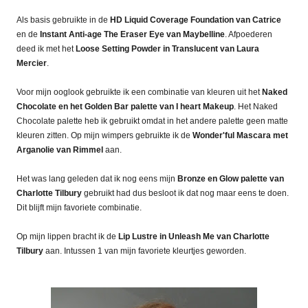
Als basis gebruikte in de
HD Liquid Coverage Foundation van Catrice
en de
Instant Anti-age The Eraser Eye van Maybelline
. Afpoederen
deed ik met het
Loose Setting Powder in Translucent van Laura
Mercier
.
Voor mijn ooglook gebruikte ik een combinatie van kleuren uit het
Naked
Chocolate en het Golden Bar palette van I heart Makeup
. Het Naked
Chocolate palette heb ik gebruikt omdat in het andere palette geen matte
kleuren zitten. Op mijn wimpers gebruikte ik de
Wonder'ful Mascara met
Arganolie van Rimmel
aan.
Het was lang geleden dat ik nog eens mijn
Bronze en Glow palette van
Charlotte Tilbury
gebruikt had dus besloot ik dat nog maar eens te doen.
Dit blijft mijn favoriete combinatie.
Op mijn lippen bracht ik de
Lip Lustre in Unleash Me van Charlotte
Tilbury
aan. Intussen 1 van mijn favoriete kleurtjes geworden.