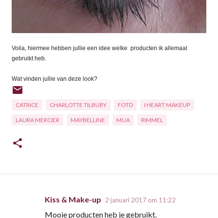
Voila, hiermee hebben jullie een idee welke
producten ik allemaal
gebruikt heb.
Wat vinden jullie van deze look?
CATRICE
CHARLOTTE TILBURY
FOTD
I HEART MAKEUP
LAURA MERCIER
MAYBELLINE
MUA
RIMMEL
Kiss & Make-up
2 januari 2017 om 11:22
R
Mooie producten heb je gebruikt.