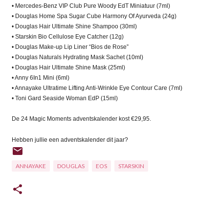
• Mercedes-Benz VIP Club Pure Woody EdT Miniatuur (7ml)
• Douglas Home Spa Sugar Cube Harmony Of Ayurveda (24g)
• Douglas Hair Ultimate Shine Shampoo (30ml)
• Starskin Bio Cellulose Eye Catcher (12g)
• Douglas Make-up Lip Liner “Bios de Rose”
• Douglas Naturals Hydrating Mask Sachet (10ml)
• Douglas Hair Ultimate Shine Mask (25ml)
• Anny 6In1 Mini (6ml)
• Annayake Ultratime Lifting Anti-Wrinkle Eye Contour Care (7ml)
• Toni Gard Seaside Woman EdP (15ml)
De 24 Magic Moments adventskalender kost €29,95.
Hebben jullie een adventskalender dit jaar?
ANNAYAKE
DOUGLAS
EOS
STARSKIN