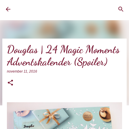
Doorgaan naar hoofdcontent
BrownEyedCurvyGirl
Douglas | 24 Magic Moments
Adventskalender (Spoiler)
november 11, 2016