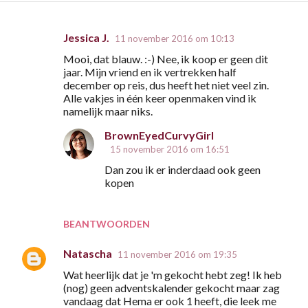
Jessica J.
11 november 2016 om 10:13
R
Mooi, dat blauw. :-) Nee, ik koop er geen dit
e
jaar. Mijn vriend en ik vertrekken half
a
december op reis, dus heeft het niet veel zin.
Alle vakjes in één keer openmaken vind ik
c
namelijk maar niks.
t
BrownEyedCurvyGirl
i
15 november 2016 om 16:51
e
Dan zou ik er inderdaad ook geen
s
kopen
BEANTWOORDEN
Natascha
11 november 2016 om 19:35
Wat heerlijk dat je 'm gekocht hebt zeg! Ik heb
(nog) geen adventskalender gekocht maar zag
vandaag dat Hema er ook 1 heeft, die leek me