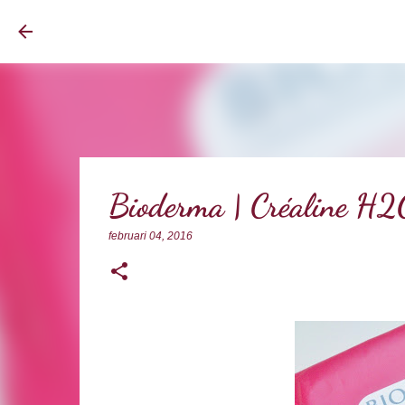
BrownEyedCurvyGirl
Bioderma | Créaline H2O
februari 04, 2016