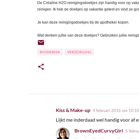
De Créaline H2O reinigingsdoekjes
zijn handig voor op vakan
reinigen.
Ik heb de doekjes op vakantie getest en vind ze goe
Je kan deze reinigingsdoekjes bij de apotheker kopen.
Wat denken jullie van deze doekjes? Gebruiken jullie reini
BIODERMA
VERZORGING
Kiss & Make-up
4 februari 2016 om 10:1
R
Lijkt me inderdaad wel handig voor af e
e
BrownEyedCurvyGirl
a
5 febru