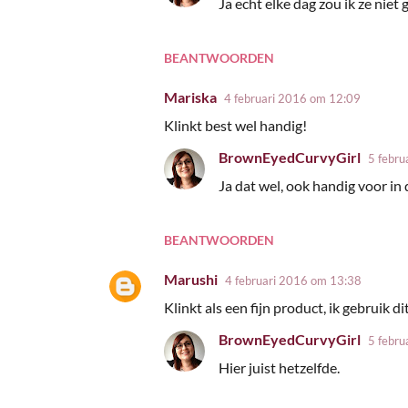
c
Ja echt elke dag zou ik ze niet
t
i
BEANTWOORDEN
e
Mariska
4 februari 2016 om 12:09
s
Klinkt best wel handig!
BrownEyedCurvyGirl
5 febru
Ja dat wel, ook handig voor in
BEANTWOORDEN
Marushi
4 februari 2016 om 13:38
Klinkt als een fijn product, ik gebruik di
BrownEyedCurvyGirl
5 febru
Hier juist hetzelfde.