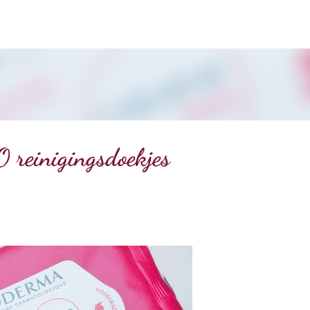
Doorgaan naar hoofdcontent
 reinigingsdoekjes