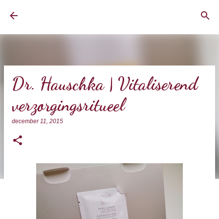
Doorgaan naar hoofdcontent
BrownEyedCurvyGirl
Dr. Hauschka | Vitaliserend
verzorgingsritueel
december 11, 2015