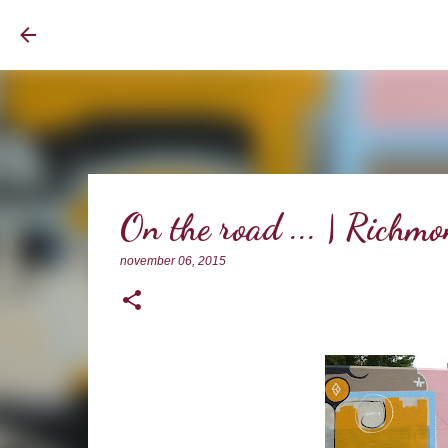
BrownEyedCurvyGirl
On the road ... | Richm
november 06, 2015