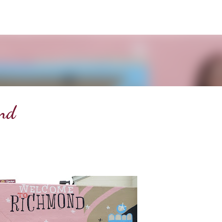
Doorgaan naar hoofdcontent
ond