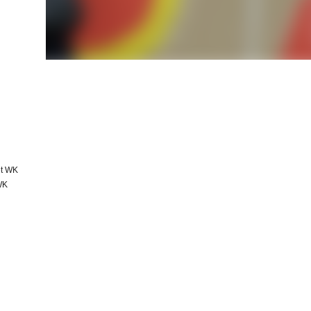
et WK
WK