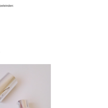
oeleinden:
.