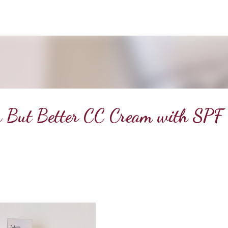
Doorgaan naar hoofdcontent
in But Better CC Cream with SPF