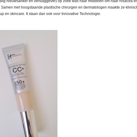
malig nieuwsanker en verslaggever) op zoek was naar middelen om haar rosacea e
d. Samen met hoogstaande plastische chirurgen en dermatologen maakte ze klinisc
up en skincare.
It staan dan ook voor Innovative Technologie.