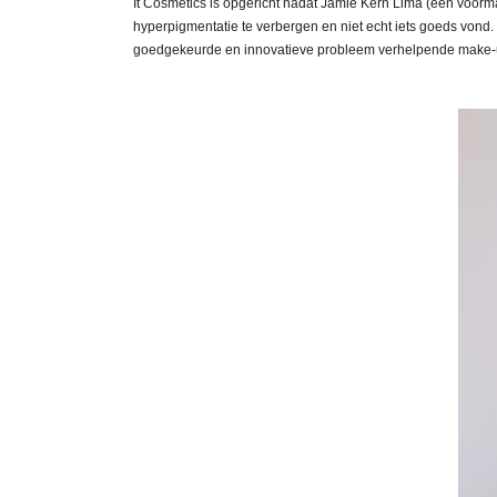
It Cosmetics is opgericht nadat Jamie Kern Lima (een voor
hyperpigmentatie te verbergen en niet echt iets goeds von
goedgekeurde en innovatieve probleem verhelpende make-