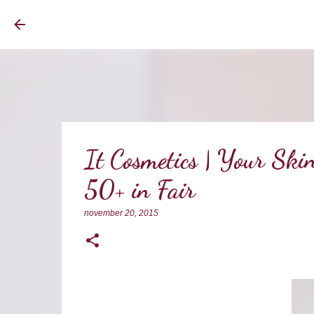
BrownEyedCurvyGirl
It Cosmetics | Your Sk
50+ in Fair
november 20, 2015