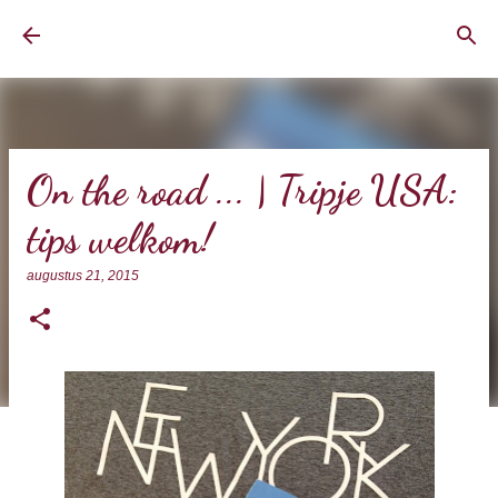
Doorgaan naar hoofdcontent
BrownEyedCurvyGirl
On the road ... | Tripje USA:
tips welkom!
augustus 21, 2015