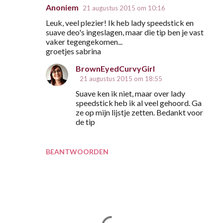
Anoniem
21 augustus 2015 om 10:16
R
Leuk, veel plezier! Ik heb lady speedstick en
e
suave deo's ingeslagen, maar die tip ben je vast
a
vaker tegengekomen...
groetjes sabrina
c
t
BrownEyedCurvyGirl
21 augustus 2015 om 18:55
i
Suave ken ik niet, maar over lady
e
speedstick heb ik al veel gehoord. Ga
s
ze op mijn lijstje zetten. Bedankt voor
de tip
BEANTWOORDEN