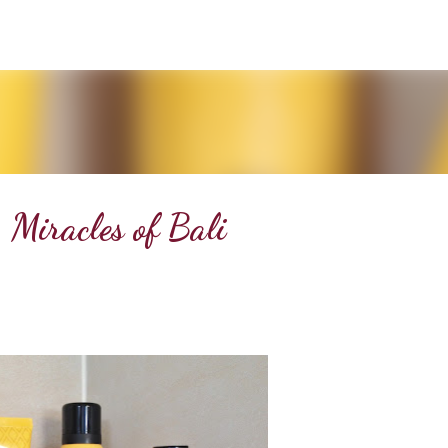
Doorgaan naar hoofdcontent
 Miracles of Bali