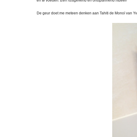
en te voeden. Een rustgevend en ontspannend ritueel!
De geur doet me meteen denken aan Tahiti de Monoï van Yves