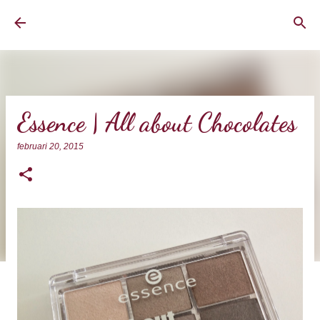
Doorgaan naar hoofdcontent
BrownEyedCurvyGirl
Essence | All about Chocolates
februari 20, 2015