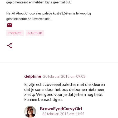
gepigmenteerd en hebben bijna geen fallout.
Het All About Chocolates paletje kost €3,59 en is te koop bij
geselecteerde Kruidvatwinkels.
ESSENCE
MAKE-UP
delphine
20 februari 2015 om 09:03
R
Er zijn echt zoveeeel palettes met die kleuren
e
dat je soms door het bos de bomen niet meer
a
ziet :p Wel goed voor je dat je hem nog hebt
kunnen bemachtigen.
c
t
BrownEyedCurvyGirl
22 februari 2015 om 11:55
i