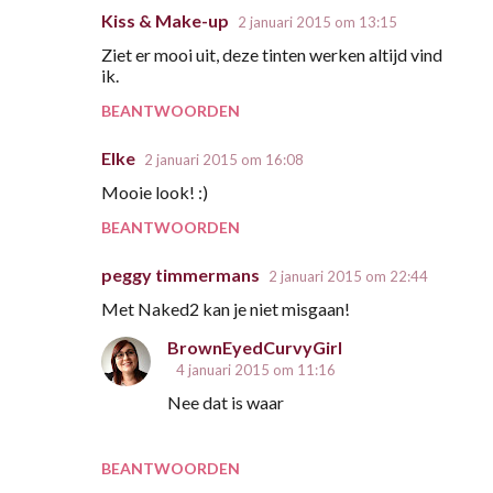
Kiss & Make-up
2 januari 2015 om 13:15
R
Ziet er mooi uit, deze tinten werken altijd vind
e
ik.
a
BEANTWOORDEN
c
t
Elke
2 januari 2015 om 16:08
i
Mooie look! :)
e
BEANTWOORDEN
s
peggy timmermans
2 januari 2015 om 22:44
Met Naked2 kan je niet misgaan!
BrownEyedCurvyGirl
4 januari 2015 om 11:16
Nee dat is waar
BEANTWOORDEN