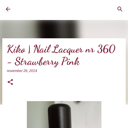
Doorgaan naar hoofdcontent
BrownEyedCurvyGirl
Kiko | Nail Lacquer nr 360
- Strawberry Pink
november 26, 2014