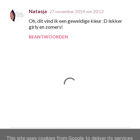
c
Natasja
27 november 2014 om 20:12
t
Oh, dit vind ik een geweldige kleur :D lekker
i
girly en zomers!
e
BEANTWOORDEN
s
E
This site uses cookies from Google to deliver its services