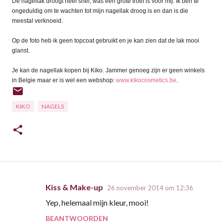
De nagellak droogt heel snel, was een grote troef is voor mij. Ik ben te
ongeduldig om te wachten tot mijn nagellak droog is en dan is die
meestal verknoeid.
Op de foto heb ik geen topcoat gebruikt en je kan zien dat de lak mooi
glanst.
Je kan de nagellak kopen bij Kiko. Jammer genoeg zijn er geen winkels
in Belgie maar er is wel een webshop:
www.kikocosmetics.be
.
KIKO
NAGELS
Kiss & Make-up
26 november 2014 om 12:36
R
Yep, helemaal mijn kleur, mooi!
e
BEANTWOORDEN
a