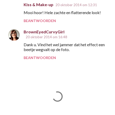
Kiss & Make-up
20 oktober 2014 om 12:31
R
Mooi hoor! Hele zachte en flatterende look!
e
BEANTWOORDEN
a
c
BrownEyedCurvyGirl
t
20 oktober 2014 om 16:48
i
Dank u. Vind het wel jammer dat het effect een
beetje wegvalt op de foto.
e
s
BEANTWOORDEN