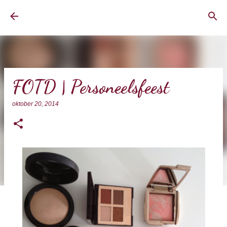
Doorgaan naar hoofdcontent
BrownEyedCurvyGirl
FOTD | Personeelsfeest
oktober 20, 2014